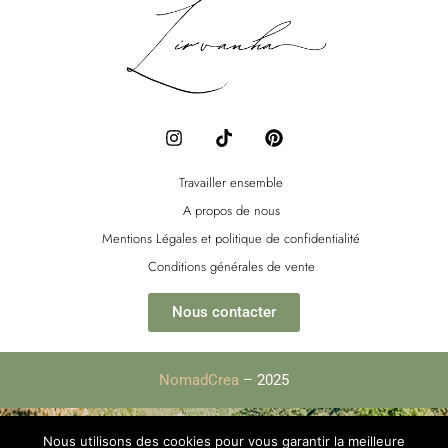
I
T
P
n
i
i
s
k
n
t
t
t
Travailler ensemble
a
o
e
A propos de nous
g
k
r
r
e
Mentions Légales et politique de confidentialité
a
s
Conditions générales de vente
m
t
Nous contacter
NomadCrea
– 2025
Nous utilisons des cookies pour vous garantir la meilleure