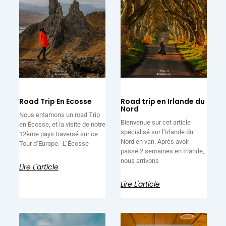
Road Trip En Ecosse
Road trip en Irlande du
Nord
Nous entamons un road Trip
Bienvenue sur cet article
en Écosse, et la visite de notre
spécialisé sur l’Irlande du
12ème pays traversé sur ce
Nord en van. Après avoir
Tour d’Europe. L’Écosse
passé 2 semaines en Irlande,
nous arrivons
Lire L'article
Lire L'article