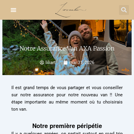
Aller
au
contenu
Notre Assurance Van AXA Passion
liliart
mai 31, 2026
Il est grand temps de vous partager et vous conseiller
sur notre assurance pour notre nouveau van !! Une
étape importante au même moment où tu choisirais
ton van.
Notre première péripétie
Il y a quelques années, on partait surtout en road trip