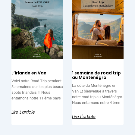
L’Irlande en Van
1 semaine de road trip
au Monténégro
Voici notre Road Trip pendant
La côte du Monténégro en
3 semaines sur les plus beaux
Van Et bienvenue à travers
spots Irlandais !! Nous
notre road trip au Monténégro.
entamons notre 11 ème pays
Nous entamons notre 4 ème
Lire L'article
Lire L'article