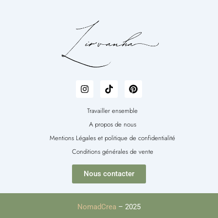
I
T
P
n
i
i
s
k
n
t
t
t
Travailler ensemble
a
o
e
A propos de nous
g
k
r
r
e
Mentions Légales et politique de confidentialité
a
s
Conditions générales de vente
m
t
Nous contacter
NomadCrea
– 2025