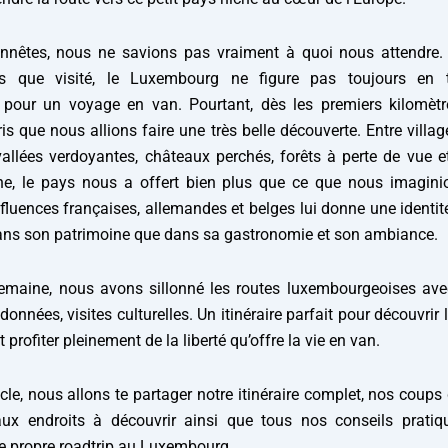
onnêtes, nous ne savions pas vraiment à quoi nous attendre.
us que visité, le Luxembourg ne figure pas toujours en 
 pour un voyage en van. Pourtant, dès les premiers kilomètr
s que nous allions faire une très belle découverte. Entre villag
allées verdoyantes, châteaux perchés, forêts à perte de vue et
ne, le pays nous a offert bien plus que ce que nous imagini
fluences françaises, allemandes et belges lui donne une identit
ans son patrimoine que dans sa gastronomie et son ambiance.
emaine, nous avons sillonné les routes luxembourgeoises ave
données, visites culturelles. Un itinéraire parfait pour découvrir 
 profiter pleinement de la liberté qu’offre la vie en van.
cle, nous allons te partager notre itinéraire complet, nos coups
aux endroits à découvrir ainsi que tous nos conseils pratiq
re propre roadtrip au Luxembourg.