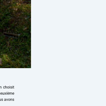
n choisit
 deuxième
ous avons