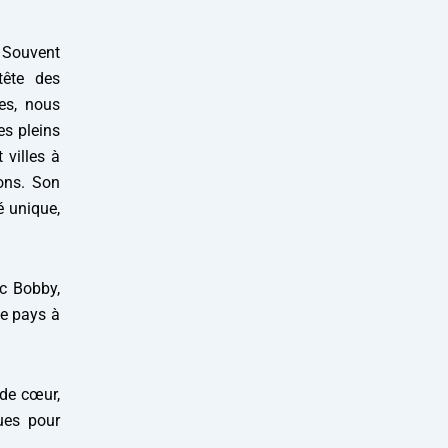
 Souvent
tête des
es, nous
es pleins
 villes à
ons. Son
é unique,
c Bobby,
le pays à
 de cœur,
ues pour