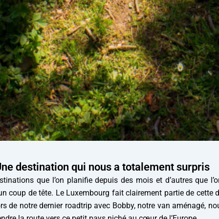
ne destination qui nous a totalement surpris
stinations que l’on planifie depuis des mois et d’autres que l’o
un coup de tête. Le Luxembourg fait clairement partie de cette
ors de notre dernier roadtrip avec Bobby, notre van aménagé, n
ndre la route vers ce petit pays niché au cœur de l’Europe.