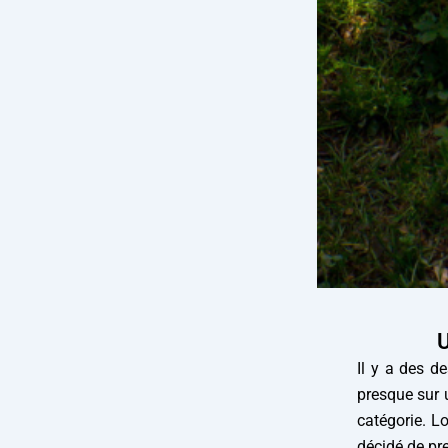
U
Il y a des de
presque sur 
catégorie. L
décidé de pre