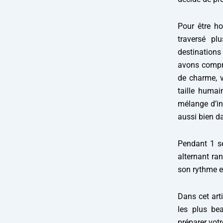
Pour être h
traversé pl
destinations
avons compri
de charme, v
taille humai
mélange d’in
aussi bien d
Pendant 1 s
alternant ran
son rythme et
Dans cet arti
les plus be
préparer vot