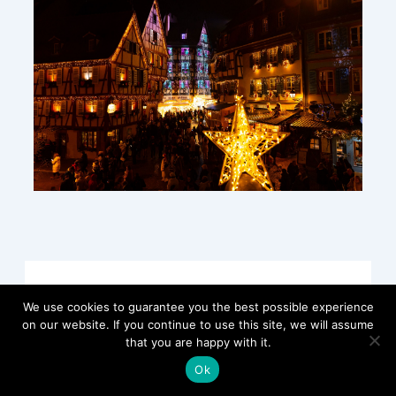
Leave a Comment
We use cookies to guarantee you the best possible experience
on our website. If you continue to use this site, we will assume
that you are happy with it.
Your email address will not be published.
Required fields are marked
*
Ok