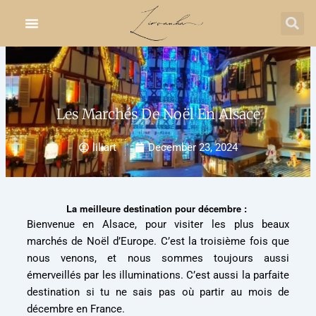
Skip
to
content
Les Marchés De Noël En Alsace
liliart
December 23, 2024
La meilleure destination pour décembre :
Bienvenue en Alsace, pour visiter les plus beaux
marchés de Noël d’Europe. C’est la troisième fois que
nous venons, et nous sommes toujours aussi
émerveillés par les illuminations. C’est aussi la parfaite
destination si tu ne sais pas où partir au mois de
décembre en France.