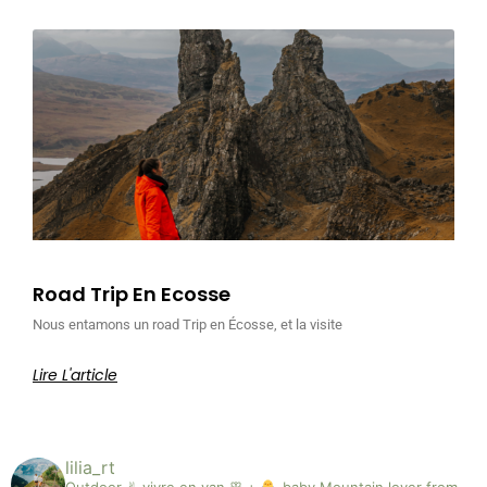
Road Trip En Ecosse
Nous entamons un road Trip en Écosse, et la visite
Lire L'article
lilia_rt
Outdoor ✌︎︎ vivre en van ꕥ +
baby
Mountain lover from