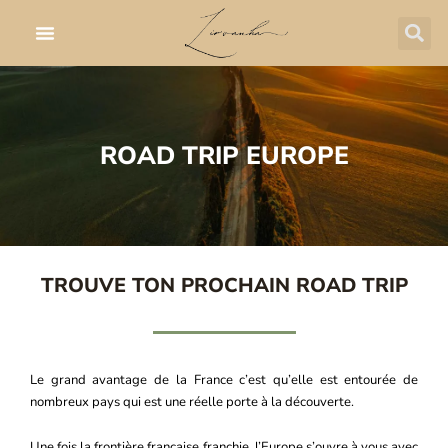
Skip
to
content
ROAD TRIP EUROPE
TROUVE TON PROCHAIN ROAD TRIP
Le grand avantage de la France c’est qu’elle est entourée de
nombreux pays qui est une réelle porte à la découverte.
Une fois la frontière française franchie, l’Europe s’ouvre à vous avec