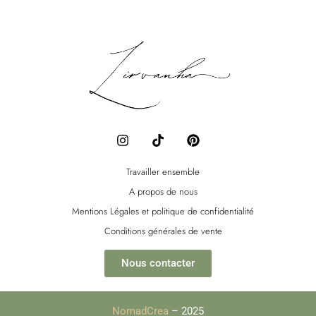
I
T
P
n
i
i
s
k
n
t
t
t
Travailler ensemble
a
o
e
A propos de nous
g
k
r
r
e
Mentions Légales et politique de confidentialité
a
s
Conditions générales de vente
m
t
Nous contacter
NomadCrea
– 2025