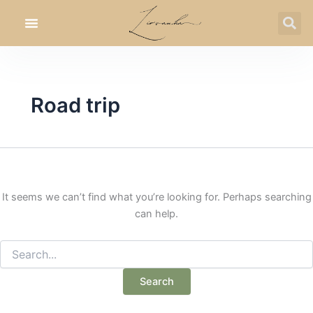
Search
Skip
for:
to
content
Road trip
It seems we can’t find what you’re looking for. Perhaps searching
can help.