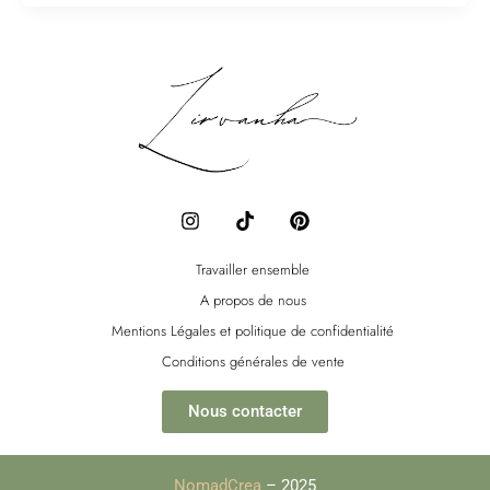
I
T
P
n
i
i
s
k
n
t
t
t
Travailler ensemble
a
o
e
A propos de nous
g
k
r
r
e
Mentions Légales et politique de confidentialité
a
s
Conditions générales de vente
m
t
Nous contacter
NomadCrea
– 2025