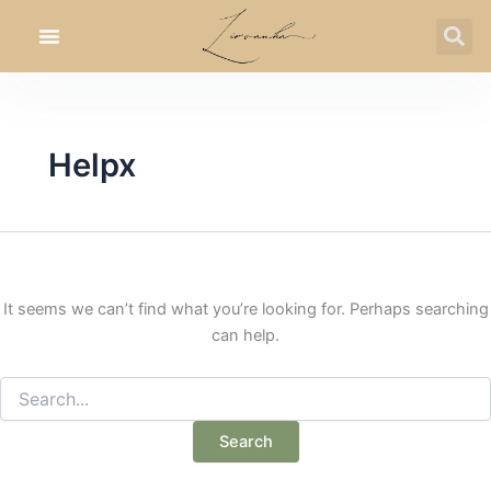
Search
Skip
for:
to
content
Helpx
It seems we can’t find what you’re looking for. Perhaps searching
can help.