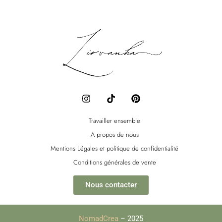
I
T
P
n
i
i
s
k
n
t
t
t
Travailler ensemble
a
o
e
A propos de nous
g
k
r
r
e
Mentions Légales et politique de confidentialité
a
s
Conditions générales de vente
m
t
Nous contacter
NomadCrea
– 2025