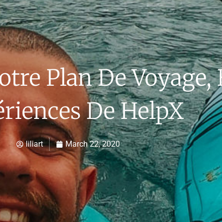
tre Plan De Voyage, 
riences De HelpX
liliart
March 22, 2020