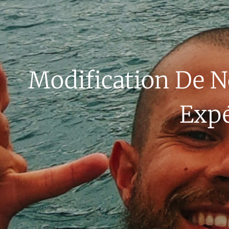
Modification De No
Expé