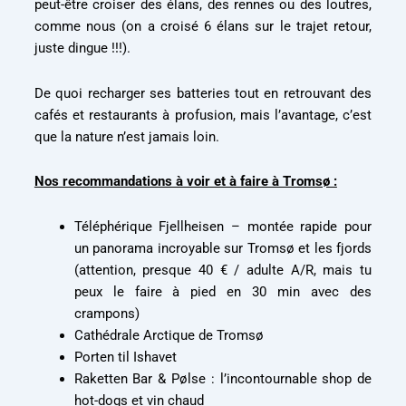
comme nous (on a croisé 6 élans sur le trajet retour,
juste dingue !!!).
De quoi recharger ses batteries tout en retrouvant des
cafés et restaurants à profusion, mais l’avantage, c’est
que la nature n’est jamais loin.
Nos recommandations à voir et à faire à Tromsø :
Téléphérique Fjellheisen – montée rapide pour
un panorama incroyable sur Tromsø et les fjords
(attention, presque 40 € / adulte A/R, mais tu
peux le faire à pied en 30 min avec des
crampons)
Nous utilisons des cookies pour vous garantir la meilleure
Cathédrale Arctique de Tromsø
expérience sur notre site web. Si vous continuez à utiliser ce
Porten til Ishavet
site, nous supposerons que vous en êtes satisfait.
Raketten Bar & Pølse : l’incontournable shop de
Ok
hot-dogs et vin chaud