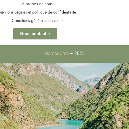
a
o
e
A propos de nous
g
k
r
r
e
Mentions Légales et politique de confidentialité
a
s
Conditions générales de vente
m
t
Nous contacter
NomadCrea
– 2025