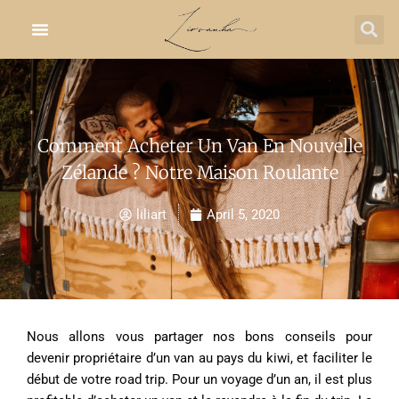
Skip
to
content
Comment Acheter Un Van En Nouvelle
Zélande ? Notre Maison Roulante
liliart
April 5, 2020
Nous allons vous partager nos bons conseils pour
devenir propriétaire d’un van au pays du kiwi, et faciliter le
début de votre road trip. Pour un voyage d’un an, il est plus