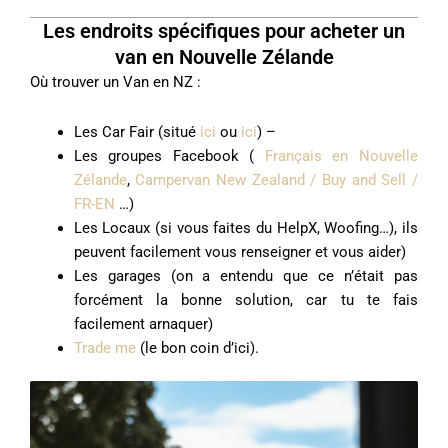
Les endroits spécifiques pour acheter un
van en Nouvelle Zélande
Où trouver un Van en NZ :
Les Car Fair (situé
ici
ou
ici
) –
Les groupes Facebook (
Français en Nouvelle
Zélande
,
Campervan New Zealand / Buy and Sell /
FR-EN
…)
Les Locaux (si vous faites du HelpX, Woofing…), ils
peuvent facilement vous renseigner et vous aider)
Les garages (on a entendu que ce n’était pas
forcément la bonne solution, car tu te fais
facilement arnaquer)
Trade me
(le bon coin d’ici).