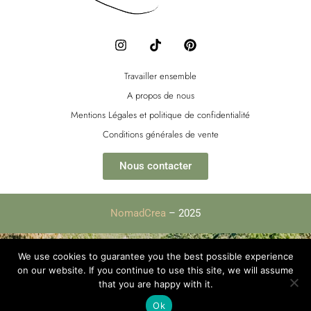
I
T
P
n
i
i
s
k
n
t
t
t
Travailler ensemble
a
o
e
A propos de nous
g
k
r
r
e
Mentions Légales et politique de confidentialité
a
s
Conditions générales de vente
m
t
Nous contacter
NomadCrea
– 2025
We use cookies to guarantee you the best possible experience
on our website. If you continue to use this site, we will assume
that you are happy with it.
Ok