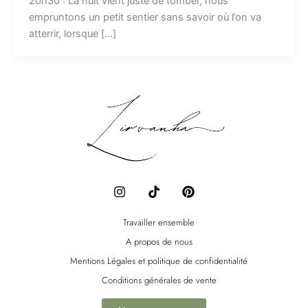
20h30 : La nuit vient juste de tomber, nous
empruntons un petit sentier sans savoir où l’on va
atterrir, lorsque […]
I
T
P
n
i
i
s
k
n
t
t
t
Travailler ensemble
a
o
e
A propos de nous
g
k
r
r
e
Mentions Légales et politique de confidentialité
a
s
Conditions générales de vente
m
t