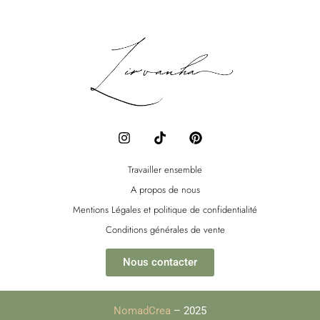
I
T
P
n
i
i
s
k
n
t
t
t
Travailler ensemble
a
o
e
A propos de nous
g
k
r
r
e
Mentions Légales et politique de confidentialité
a
s
Conditions générales de vente
m
t
Nous contacter
NomadCrea
– 2025