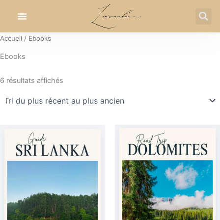
Trié
Aller
du
plus
au
récent
contenu
au
plus
Accueil
/ Ebooks
ancien
Ebooks
6 résultats affichés